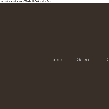
https://buy.stripe.com/28o2c1bDv0mL4q47ss
Home
Galerie
C