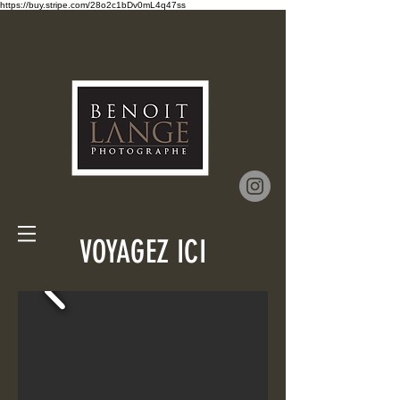
https://buy.stripe.com/28o2c1bDv0mL4q47ss
VOYAGEZ ICI