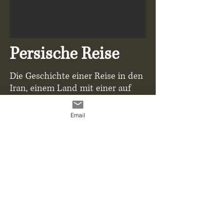
Persische Reise
Die Geschichte einer Reise in den
Iran, einem Land mit einer auf
dieser Welt einzigartigen
Geschichte.
Email
Eine ungewöhnliche Begegnung
mit einem lokalen Künstler, der
mich auf dieser Reise durch Land,
Kultur und Leute führte.
Freier Eintritt
Alle Rechte an Bildern und Texten vorbehalten © 2020