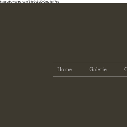
https://buy.stripe.com/28o2c1bDv0mL4q47ss
Home
Galerie
C